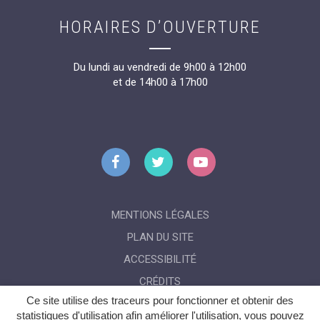
HORAIRES D’OUVERTURE
Du lundi au vendredi de 9h00 à 12h00
et de 14h00 à 17h00
Lien
Lien
Lien
vers
vers
vers
le
le
la
compte
compte
chaîne
MENTIONS LÉGALES
Facebook
Twitter
Youtube
PLAN DU SITE
ACCESSIBILITÉ
CRÉDITS
Ce site utilise des traceurs pour fonctionner et obtenir des
GÉRER MES COOKIES
statistiques d'utilisation afin améliorer l'utilisation, vous pouvez