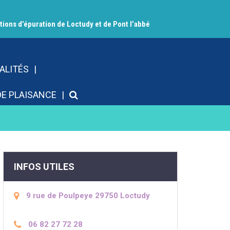
ions d’épuration de Loctudy et de Pont l’abbé
ALITÉS
RECHERCHE
DE PLAISANCE
INFOS UTILES
9 rue de Poulpeye 29750 Loctudy
06 82 27 72 28