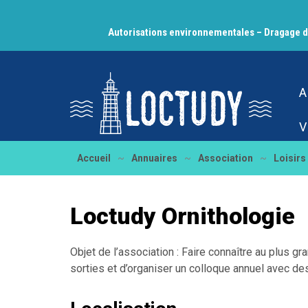
Gestion des traceurs
Autorisations environnementales – Dragage de
A
V
Accueil
~
Annuaires
~
Association
~
Loisirs
Loctudy Ornithologie
Objet de l’association : Faire connaître au plus 
sorties et d’organiser un colloque annuel avec des