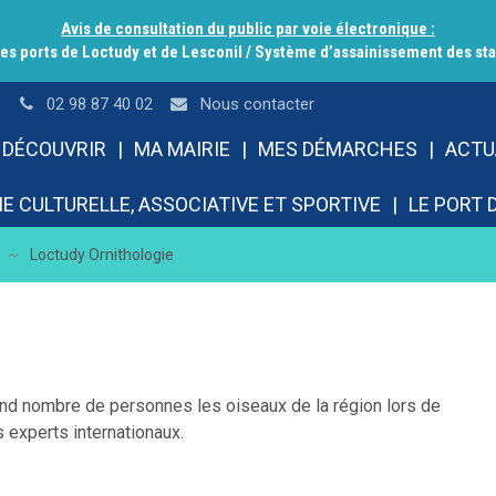
Avis de consultation du public par voie électronique :
s ports de Loctudy et de Lesconil / Système d’assainissement des stat
02 98 87 40 02
Nous contacter
 DÉCOUVRIR
MA MAIRIE
MES DÉMARCHES
ACTU
IE CULTURELLE, ASSOCIATIVE ET SPORTIVE
LE PORT 
~
Loctudy Ornithologie
grand nombre de personnes les oiseaux de la région lors de
 experts internationaux.