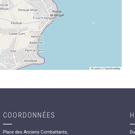
Leaflet
|
©
OpenStreetMap
COORDONNÉES
H
Place des Anciens Combattants,
Du