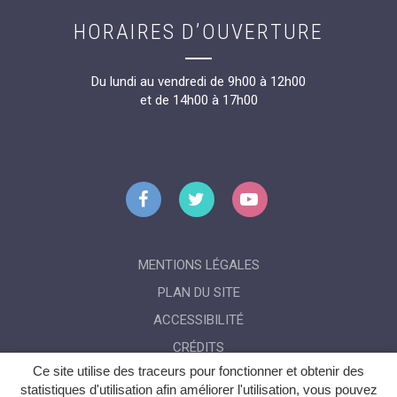
HORAIRES D’OUVERTURE
Du lundi au vendredi de 9h00 à 12h00
et de 14h00 à 17h00
Lien
Lien
Lien
vers
vers
vers
le
le
la
compte
compte
chaîne
MENTIONS LÉGALES
Facebook
Twitter
Youtube
PLAN DU SITE
ACCESSIBILITÉ
CRÉDITS
Ce site utilise des traceurs pour fonctionner et obtenir des
GÉRER MES COOKIES
statistiques d'utilisation afin améliorer l'utilisation, vous pouvez